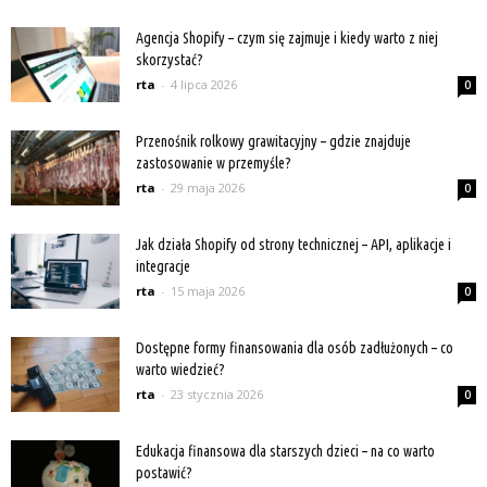
Agencja Shopify – czym się zajmuje i kiedy warto z niej
skorzystać?
rta
-
4 lipca 2026
0
Przenośnik rolkowy grawitacyjny – gdzie znajduje
zastosowanie w przemyśle?
rta
-
29 maja 2026
0
Jak działa Shopify od strony technicznej – API, aplikacje i
integracje
rta
-
15 maja 2026
0
Dostępne formy finansowania dla osób zadłużonych – co
warto wiedzieć?
rta
-
23 stycznia 2026
0
Edukacja finansowa dla starszych dzieci – na co warto
postawić?