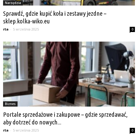
Narzędzia
Sprawdź, gdzie kupić koła i zestawy jezdne –
sklep.kolka-wiko.eu
rta
-
5 września 2025
0
Biznes
Portale sprzedażowe i zakupowe – gdzie sprzedawać,
aby dotrzeć do nowych...
rta
-
5 września 2025
0