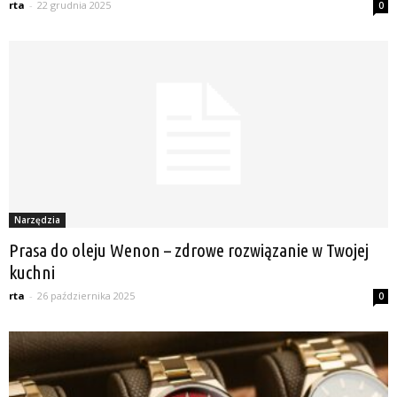
rta
-
22 grudnia 2025
0
Narzędzia
Prasa do oleju Wenon – zdrowe rozwiązanie w Twojej
kuchni
rta
-
26 października 2025
0