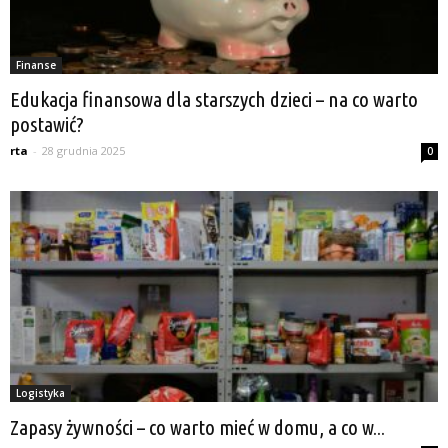
Finanse
Edukacja finansowa dla starszych dzieci – na co warto
postawić?
rta
-
28 grudnia 2025
0
Logistyka
Zapasy żywności – co warto mieć w domu, a co w...