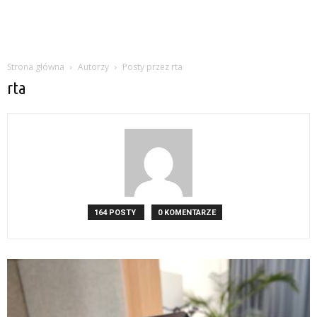
Strona główna
Autorzy
Posty przez rta
rta
164 POSTY
0 KOMENTARZE