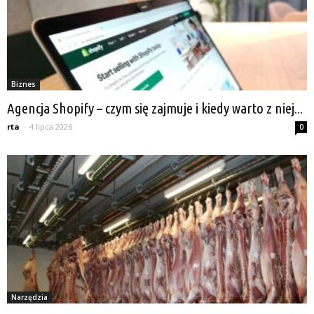
Biznes
Agencja Shopify – czym się zajmuje i kiedy warto z niej...
rta
-
4 lipca 2026
0
Narzędzia