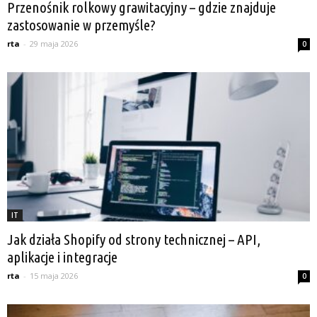
Przenośnik rolkowy grawitacyjny – gdzie znajduje
zastosowanie w przemyśle?
rta
-
29 maja 2026
0
IT
Jak działa Shopify od strony technicznej – API,
aplikacje i integracje
rta
-
15 maja 2026
0