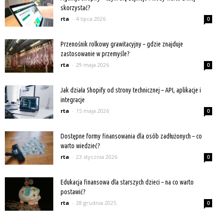
skorzystać?
rta
-
4 lipca 2026
0
Przenośnik rolkowy grawitacyjny – gdzie znajduje
zastosowanie w przemyśle?
rta
-
29 maja 2026
0
Jak działa Shopify od strony technicznej – API, aplikacje i
integracje
rta
-
15 maja 2026
0
Dostępne formy finansowania dla osób zadłużonych – co
warto wiedzieć?
rta
-
23 stycznia 2026
0
Edukacja finansowa dla starszych dzieci – na co warto
postawić?
rta
-
28 grudnia 2025
0