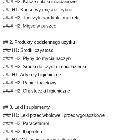
#### H2: Kasze i płatki śniadaniowe
### H1: Konserwy mięsne i rybne
#### H2: Tuńczyk, sardynki, makrela
#### H2: Mięso w puszce
## 2. Produkty codziennego użytku
### H1: Środki czystości
#### H2: Płyny do mycia naczyń
#### H2: Środki do czyszczenia łazienki
### H1: Artykuły higieniczne
#### H2: Papier toaletowy
#### H2: Chusteczki higieniczne
## 3. Leki i suplementy
### H1: Leki przeciwbólowe i przeciwgorączkowe
#### H2: Paracetamol
#### H2: Ibuprofen
### H1: Witaminy i suplementy diety