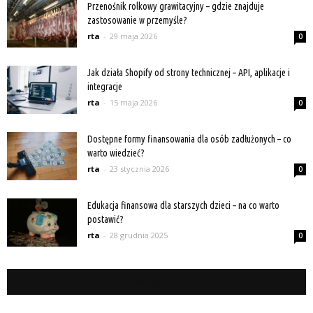
Przenośnik rolkowy grawitacyjny – gdzie znajduje
zastosowanie w przemyśle?
rta
-
29 maja 2026
0
Jak działa Shopify od strony technicznej – API, aplikacje i
integracje
rta
-
15 maja 2026
0
Dostępne formy finansowania dla osób zadłużonych – co
warto wiedzieć?
rta
-
23 stycznia 2026
0
Edukacja finansowa dla starszych dzieci – na co warto
postawić?
rta
-
28 grudnia 2025
0
Kategorie