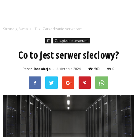
Strona główna
IT
Zarządzanie serwerami
IT
Zarządzanie serwerami
Co to jest serwer sieciowy?
Przez
Redakcja
-
4 sierpnia 2024
560
0