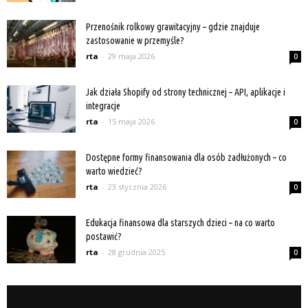
Przenośnik rolkowy grawitacyjny – gdzie znajduje
zastosowanie w przemyśle?
rta
-
29 maja 2026
0
Jak działa Shopify od strony technicznej – API, aplikacje i
integracje
rta
-
15 maja 2026
0
Dostępne formy finansowania dla osób zadłużonych – co
warto wiedzieć?
rta
-
23 stycznia 2026
0
Edukacja finansowa dla starszych dzieci – na co warto
postawić?
rta
-
28 grudnia 2025
0
Kategorie