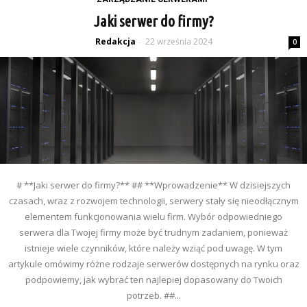
Jaki serwer do firmy?
Redakcja
22 września 2024
-
0
# **Jaki serwer do firmy?** ## **Wprowadzenie** W dzisiejszych
czasach, wraz z rozwojem technologii, serwery stały się nieodłącznym
elementem funkcjonowania wielu firm. Wybór odpowiedniego
serwera dla Twojej firmy może być trudnym zadaniem, ponieważ
istnieje wiele czynników, które należy wziąć pod uwagę. W tym
artykule omówimy różne rodzaje serwerów dostępnych na rynku oraz
podpowiemy, jak wybrać ten najlepiej dopasowany do Twoich
potrzeb. ##...