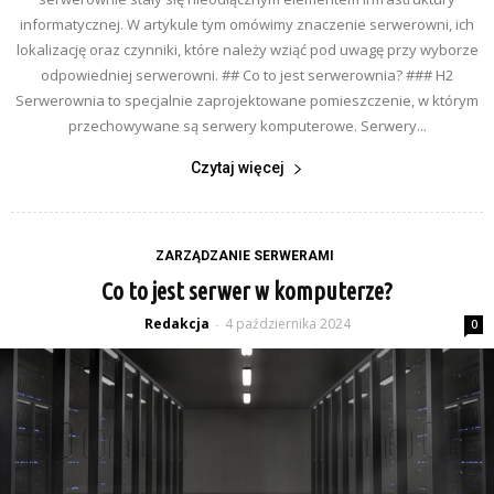
informatycznej. W artykule tym omówimy znaczenie serwerowni, ich
lokalizację oraz czynniki, które należy wziąć pod uwagę przy wyborze
odpowiedniej serwerowni. ## Co to jest serwerownia? ### H2
Serwerownia to specjalnie zaprojektowane pomieszczenie, w którym
przechowywane są serwery komputerowe. Serwery...
Czytaj więcej
ZARZĄDZANIE SERWERAMI
Co to jest serwer w komputerze?
Redakcja
4 października 2024
-
0