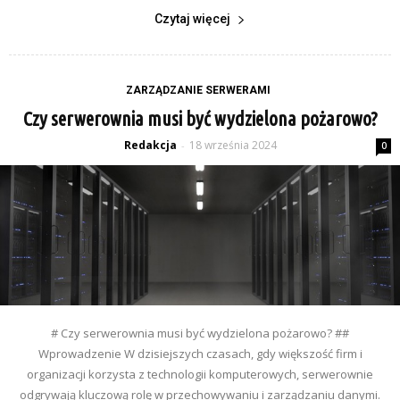
Czytaj więcej
ZARZĄDZANIE SERWERAMI
Czy serwerownia musi być wydzielona pożarowo?
Redakcja
18 września 2024
-
0
# Czy serwerownia musi być wydzielona pożarowo? ##
Wprowadzenie W dzisiejszych czasach, gdy większość firm i
organizacji korzysta z technologii komputerowych, serwerownie
odgrywają kluczową rolę w przechowywaniu i zarządzaniu danymi.