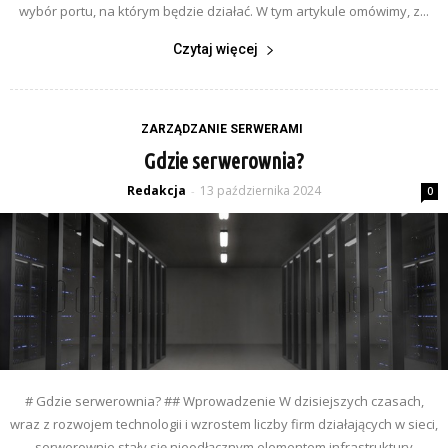
wybór portu, na którym będzie działać. W tym artykule omówimy, z...
Czytaj więcej
ZARZĄDZANIE SERWERAMI
Gdzie serwerownia?
Redakcja
13 października 2024
-
0
# Gdzie serwerownia? ## Wprowadzenie W dzisiejszych czasach,
wraz z rozwojem technologii i wzrostem liczby firm działających w sieci,
serwerownie stały się nieodłącznym elementem infrastruktury