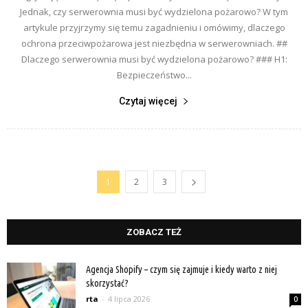
Jednak, czy serwerownia musi być wydzielona pożarowo? W tym
artykule przyjrzymy się temu zagadnieniu i omówimy, dlaczego
ochrona przeciwpożarowa jest niezbędna w serwerowniach. ##
Dlaczego serwerownia musi być wydzielona pożarowo? ### H1:
Bezpieczeństwo...
Czytaj więcej
1
2
3
ZOBACZ TEŻ
Agencja Shopify – czym się zajmuje i kiedy warto z niej
skorzystać?
rta
-
4 lipca 2026
0