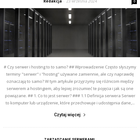
Redakcja
23 września 2024
-
0
# Czy serwer i hosting to to samo? ## Wprowadzenie Często słyszymy
terminy "serwer" i "hosting" używane zamiennie, ale czy naprawdę
oznaczają to samo? W tym artykule przyjrzymy się różnicom między
serwerem a hostingiem, aby lepiej zrozumieć te pojęcia i jak są one
powiązane. ## 1. Co to jest serwer? ### 1.1 Definicja serwera Serwer
to komputer lub urządzenie, które przechowuje i udostępnia dane,...
Czytaj więcej
ZARZĄDZANIE SERWERAMI