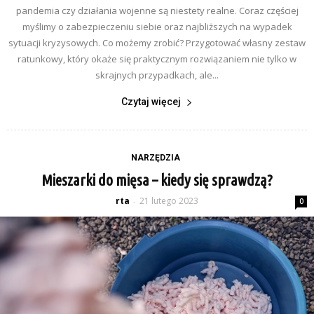
pandemia czy działania wojenne są niestety realne. Coraz częściej
myślimy o zabezpieczeniu siebie oraz najbliższych na wypadek
sytuacji kryzysowych. Co możemy zrobić? Przygotować własny zestaw
ratunkowy, który okaże się praktycznym rozwiązaniem nie tylko w
skrajnych przypadkach, ale...
Czytaj więcej
NARZĘDZIA
Mieszarki do mięsa – kiedy się sprawdzą?
rta
21 lutego 2023
-
0