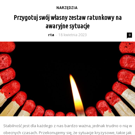
NARZĘDZIA
Przygotuj swój własny zestaw ratunkowy na
awaryjne sytuacje
rta
18 kwietnia 2023
-
0
Stabilność jest dla każdego z nas bardzo ważna, jednak trudno o nią w
obecnych czasach. Przekonujemy się, że sytuacje kryzysowe, takie jak