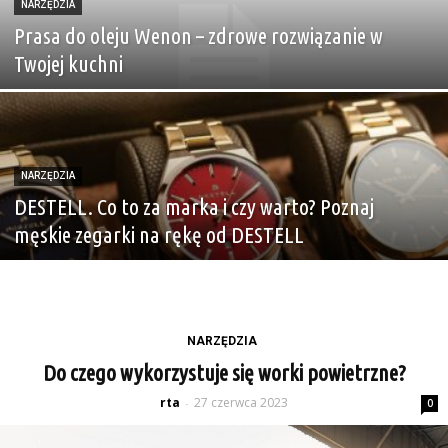
NARZĘDZIA
Prasa do oleju Wenon – zdrowe rozwiązanie w
Twojej kuchni
NARZĘDZIA
DESTELL. Co to za marka i czy warto? Poznaj
męskie zegarki na rękę od DESTELL
NARZĘDZIA
Do czego wykorzystuje się worki powietrzne?
rta
27 czerwca 2023
-
0