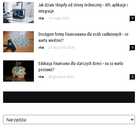
Jak działa Shopify od strony technicznej – API, aplikacje i
integracje
rta
-
15 maja 2026
0
Dostępne formy finansowania dla osób zadłużonych – co
warto wiedzieć?
rta
-
23 stycznia 2026
0
Edukacja finansowa dla starszych dzieci – na co warto
postawić?
rta
-
28 grudnia 2025
0
Kategorie
Kategorie