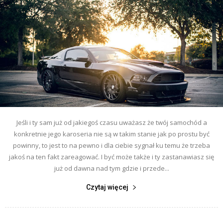
Jeśli i ty sam już od jakiegoś czasu uważasz że twój samochód a
konkretnie jego karoseria nie są w takim stanie jak po prostu być
powinny, to jest to na pewno i dla ciebie sygnał ku temu że trzeba
jakoś na ten fakt zareagować. I być może także i ty zastanawiasz się
już od dawna nad tym gdzie i przede...
Czytaj więcej