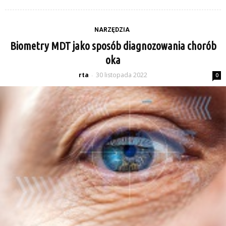
NARZĘDZIA
Biometry MDT jako sposób diagnozowania chorób
oka
rta
30 listopada 2022
-
0