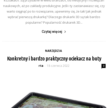
kształtach. Są przydatne w wielu branżach, od medycyny i rozwiązań
naukowych, aż po zakłady produkcyjne. Jeśli i ty zastanawiasz się, czy
warto sięgnąć po to rozwiązanie, upewnimy cię, że tak! Jak jednak
wybrać pierwszą drukarkę? Dlaczego drukarki 3D są tak bardzo
popularne? Popularność drukarek 3D...
Czytaj więcej
NARZĘDZIA
Konkretny i bardzo praktyczny ociekacz na buty
rta
18 czerwca 2022
-
0