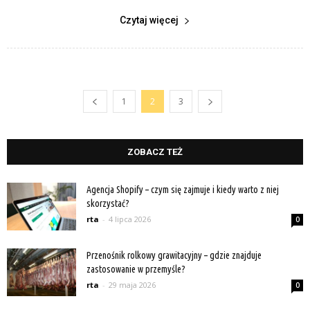
Czytaj więcej
1
2
3
ZOBACZ TEŻ
Agencja Shopify – czym się zajmuje i kiedy warto z niej
skorzystać?
rta
-
4 lipca 2026
0
Przenośnik rolkowy grawitacyjny – gdzie znajduje
zastosowanie w przemyśle?
rta
-
29 maja 2026
0