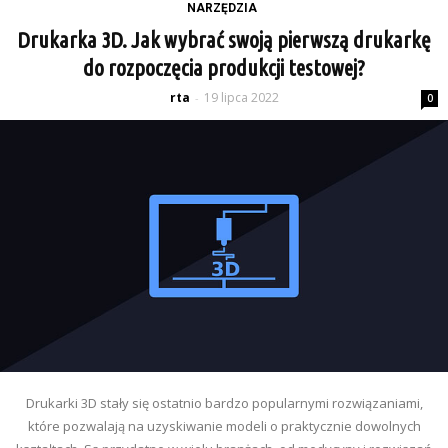
NARZĘDZIA
Drukarka 3D. Jak wybrać swoją pierwszą drukarkę
do rozpoczęcia produkcji testowej?
rta
19 lipca 2022
-
0
Drukarki 3D stały się ostatnio bardzo popularnymi rozwiązaniami,
które pozwalają na uzyskiwanie modeli o praktycznie dowolnych