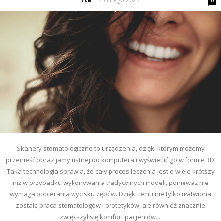
rta
25 lutego 2022
-
0
Skanery stomatologiczne to urządzenia, dzięki którym możemy
przenieść obraz jamy ustnej do komputera i wyświetlić go w formie 3D.
Taka technologia sprawia, że cały proces leczenia jest o wiele krótszy
niż w przypadku wykonywania tradycyjnych modeli, ponieważ nie
wymaga pobierania wycisku zębów. Dzięki temu nie tylko ułatwiona
została praca stomatologów i protetyków, ale również znacznie
zwiększył się komfort pacjentów....