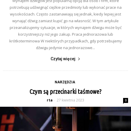
Wynajem dźwigów jest popularną opcją dla osób i firm, które
potrzebują udźwignąć ciężkie przedmioty lub wykonać prace na
wysokościach. Często zastanawiają się jednak, kiedy lepiej jest
wynająć dźwig zamiast kupić go na własność. W tym artykule
przeanalizujemy sytuacje, w których wynajem dźwigu może być
korzystniejszy niż jego zakup. Praca jednorazowa lub
krótkoterminowa W niektórych przypadkach, gdy potrzebujemy
dźwigu jedynie na jednorazowe...
Czytaj więcej
NARZĘDZIA
Czym są przecinarki taśmowe?
rta
27 kwietnia 2023
-
0