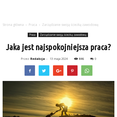
Strona główna
Praca
Zarządzanie swoją ścieżką zawodową
Praca
Zarządzanie swoją ścieżką zawodową
Jaka jest najspokojniejsza praca?
Przez
Redakcja
-
13 maja 2024
846
0