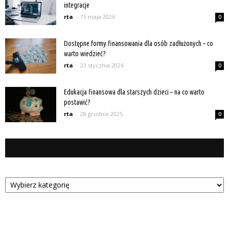
integracje
rta
-
15 maja 2026
0
Dostępne formy finansowania dla osób zadłużonych – co
warto wiedzieć?
rta
-
23 stycznia 2026
0
Edukacja finansowa dla starszych dzieci – na co warto
postawić?
rta
-
28 grudnia 2025
0
Kategorie
Kategorie