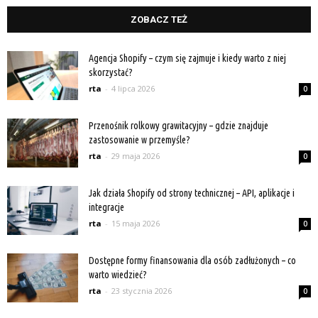
ZOBACZ TEŻ
Agencja Shopify – czym się zajmuje i kiedy warto z niej
skorzystać?
rta
-
4 lipca 2026
0
Przenośnik rolkowy grawitacyjny – gdzie znajduje
zastosowanie w przemyśle?
rta
-
29 maja 2026
0
Jak działa Shopify od strony technicznej – API, aplikacje i
integracje
rta
-
15 maja 2026
0
Dostępne formy finansowania dla osób zadłużonych – co
warto wiedzieć?
rta
-
23 stycznia 2026
0