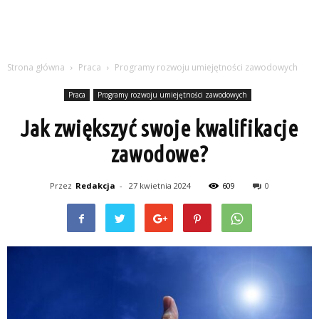
Strona główna
Praca
Programy rozwoju umiejętności zawodowych
Praca
Programy rozwoju umiejętności zawodowych
Jak zwiększyć swoje kwalifikacje
zawodowe?
Przez
Redakcja
-
27 kwietnia 2024
609
0