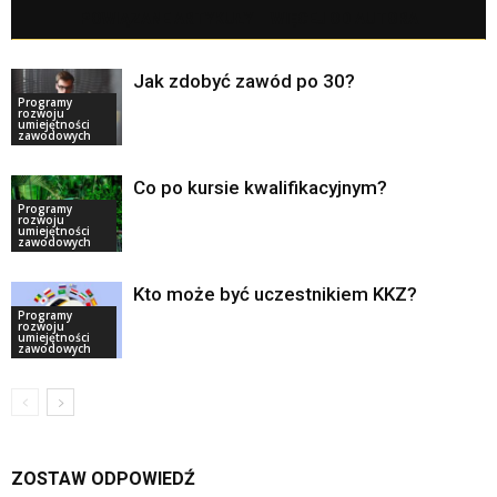
POWIĄZANE ARTYKUŁY
WIĘCEJ OD AUTORA
Jak zdobyć zawód po 30?
Programy
rozwoju
umiejętności
zawodowych
Co po kursie kwalifikacyjnym?
Programy
rozwoju
umiejętności
zawodowych
Kto może być uczestnikiem KKZ?
Programy
rozwoju
umiejętności
zawodowych
ZOSTAW ODPOWIEDŹ