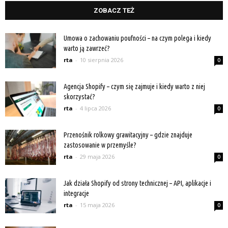
ZOBACZ TEŻ
Umowa o zachowaniu poufności – na czym polega i kiedy
warto ją zawrzeć?
rta
-
10 sierpnia 2026
0
Agencja Shopify – czym się zajmuje i kiedy warto z niej
skorzystać?
rta
-
4 lipca 2026
0
Przenośnik rolkowy grawitacyjny – gdzie znajduje
zastosowanie w przemyśle?
rta
-
29 maja 2026
0
Jak działa Shopify od strony technicznej – API, aplikacje i
integracje
rta
-
15 maja 2026
0