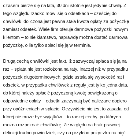
czasem bierze się na lata, 30 dni istotnie jest jedynie chwilą. Z
tego względu rzadko mówi się o odsetkach – częściej do
chwilówki doliczona jest pewna stała kwota opłaty za pożyczkę
zamiast odsetek. Wiele firm oferuje darmowe pożyczki nowym
klientom – to nie kłamstwo, naprawdę można dostać darmową
pożyczkę, o ile tylko spłaci się ją w terminie.
Drugą cechą chwilówki jest fakt, iż zazwyczaj spłaca się ją na
raz – spłata nie jest rozłożona na raty. Inaczej niż w przypadku
pożyczek długoterminowych, gdzie ustala się wysokość rat i
odsetek, w przypadku chwilówek z reguły jest tylko jedna data,
do której należy spłacić pożyczoną kwotę powiększoną o
odpowiednie opłaty – odsetki zaczynają być naliczane dopiero
przy opóźnieniach w spłacie. Oczywiście nie jest to zasada, od
której nie może być wyjątków – to raczej cechy, po których
można rozpoznać chwilówkę. Ze względu na brak prawnej
definicji trudno powiedzieć, czy na przykład pożyczka na pięć