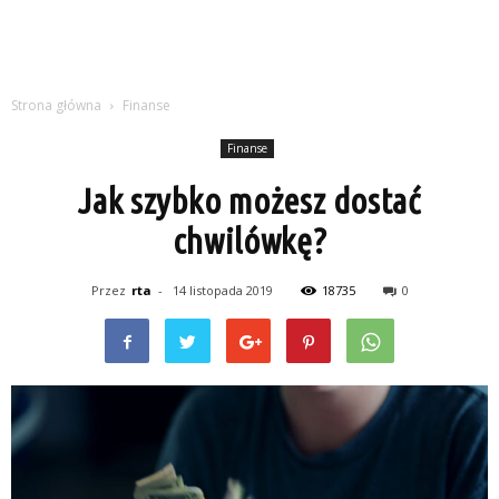
Strona główna
Finanse
Finanse
Jak szybko możesz dostać
chwilówkę?
Przez
rta
-
14 listopada 2019
18735
0