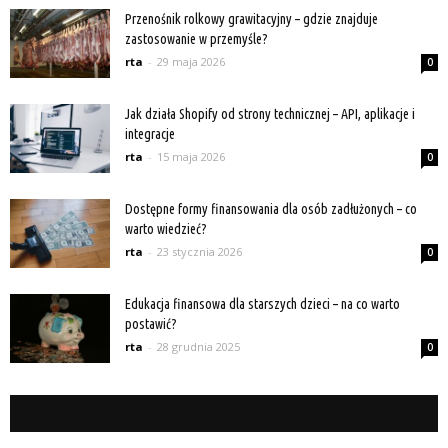
Przenośnik rolkowy grawitacyjny – gdzie znajduje
zastosowanie w przemyśle?
rta
-
29 maja 2026
0
Jak działa Shopify od strony technicznej – API, aplikacje i
integracje
rta
-
15 maja 2026
0
Dostępne formy finansowania dla osób zadłużonych – co
warto wiedzieć?
rta
-
23 stycznia 2026
0
Edukacja finansowa dla starszych dzieci – na co warto
postawić?
rta
-
28 grudnia 2025
0
Kategorie