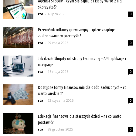
Agencja Shopify – czym się zajmuje i kiedy warto z niej
skorzystać?
rta
-
4 lipca 2026
0
Przenośnik rolkowy grawitacyjny – gdzie znajduje
zastosowanie w przemyśle?
rta
-
29 maja 2026
0
Jak działa Shopify od strony technicznej – API, aplikacje i
integracje
rta
-
15 maja 2026
0
Dostępne formy finansowania dla osób zadłużonych – co
warto wiedzieć?
rta
-
23 stycznia 2026
0
Edukacja finansowa dla starszych dzieci – na co warto
postawić?
rta
-
28 grudnia 2025
0