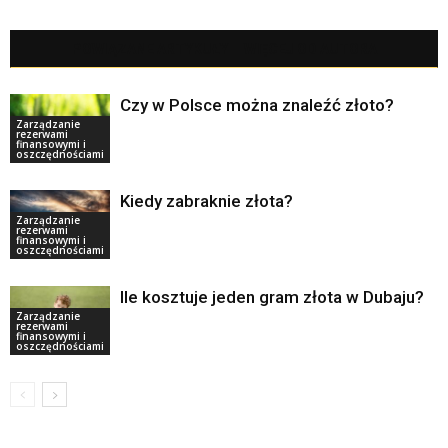
POWIĄZANE ARTYKUŁY
WIĘCEJ OD AUTORA
Czy w Polsce można znaleźć złoto?
Zarządzanie
rezerwami
finansowymi i
oszczędnościami
Kiedy zabraknie złota?
Zarządzanie
rezerwami
finansowymi i
oszczędnościami
Ile kosztuje jeden gram złota w Dubaju?
Zarządzanie
rezerwami
finansowymi i
oszczędnościami