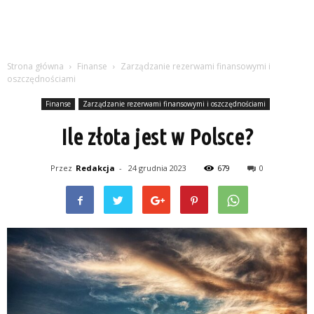
Strona główna
Finanse
Zarządzanie rezerwami finansowymi i
oszczędnościami
Finanse
Zarządzanie rezerwami finansowymi i oszczędnościami
Ile złota jest w Polsce?
Przez
Redakcja
-
24 grudnia 2023
679
0