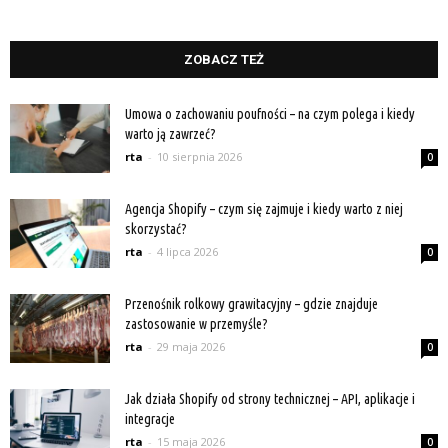
ZOBACZ TEŻ
Umowa o zachowaniu poufności – na czym polega i kiedy
warto ją zawrzeć?
rta
-
10 sierpnia 2026
0
Agencja Shopify – czym się zajmuje i kiedy warto z niej
skorzystać?
rta
-
4 lipca 2026
0
Przenośnik rolkowy grawitacyjny – gdzie znajduje
zastosowanie w przemyśle?
rta
-
29 maja 2026
0
Jak działa Shopify od strony technicznej – API, aplikacje i
integracje
rta
-
15 maja 2026
0