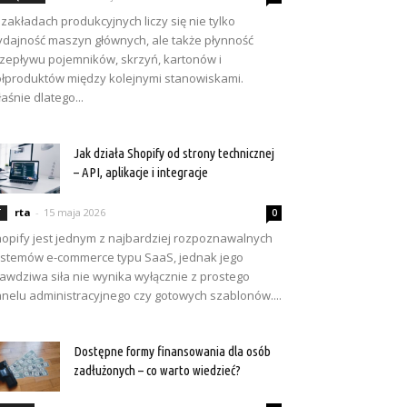
zakładach produkcyjnych liczy się nie tylko
dajność maszyn głównych, ale także płynność
zepływu pojemników, skrzyń, kartonów i
łproduktów między kolejnymi stanowiskami.
aśnie dlatego...
Jak działa Shopify od strony technicznej
– API, aplikacje i integracje
rta
-
15 maja 2026
T
0
opify jest jednym z najbardziej rozpoznawalnych
stemów e-commerce typu SaaS, jednak jego
awdziwa siła nie wynika wyłącznie z prostego
nelu administracyjnego czy gotowych szablonów....
Dostępne formy finansowania dla osób
zadłużonych – co warto wiedzieć?