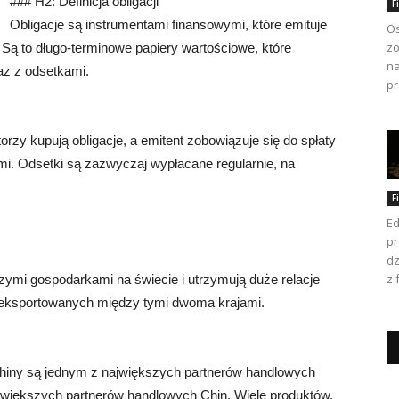
### H2: Definicja obligacji
F
Obligacje są instrumentami finansowymi, które emituje
Os
zo
. Są to długo-terminowe papiery wartościowe, które
na
az z odsetkami.
pr
orzy kupują obligacje, a emitent zobowiązuje się do spłaty
mi. Odsetki są zazwyczaj wypłacane regularnie, na
F
Ed
pr
dz
z 
ymi gospodarkami na świecie i utrzymują duże relacje
i eksportowanych między tymi dwoma krajami.
hiny są jednym z największych partnerów handlowych
większych partnerów handlowych Chin. Wiele produktów,
Ka