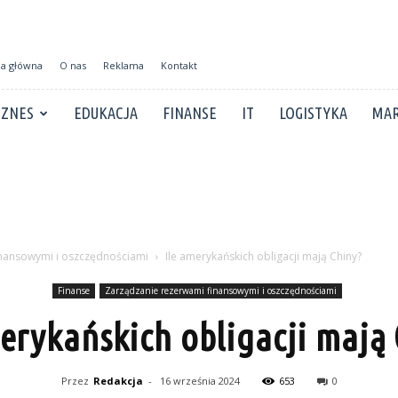
na główna
O nas
Reklama
Kontakt
IZNES
EDUKACJA
FINANSE
IT
LOGISTYKA
MAR
inansowymi i oszczędnościami
Ile amerykańskich obligacji mają Chiny?
Finanse
Zarządzanie rezerwami finansowymi i oszczędnościami
merykańskich obligacji mają 
Przez
Redakcja
-
16 września 2024
653
0