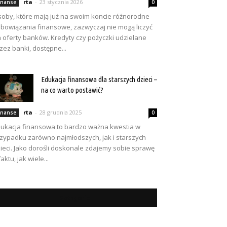
rta
-
23 stycznia 2026
inanse
0
oby, które mają już na swoim koncie różnorodne
bowiązania finansowe, zazwyczaj nie mogą liczyć
 oferty banków. Kredyty czy pożyczki udzielane
zez banki, dostępne...
Edukacja finansowa dla starszych dzieci –
na co warto postawić?
rta
-
28 grudnia 2025
inanse
0
ukacja finansowa to bardzo ważna kwestia w
zypadku zarówno najmłodszych, jak i starszych
ieci. Jako dorośli doskonale zdajemy sobie sprawę
faktu, jak wiele...
Kategorie
tegorie