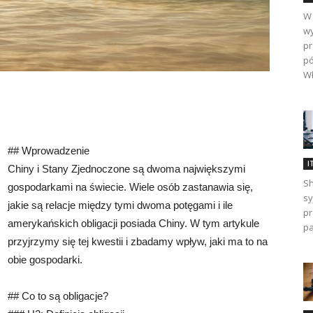
W 
wy
pr
pó
Wł
## Wprowadzenie
I
Chiny i Stany Zjednoczone są dwoma największymi
Sh
gospodarkami na świecie. Wiele osób zastanawia się,
sy
jakie są relacje między tymi dwoma potęgami i ile
pr
amerykańskich obligacji posiada Chiny. W tym artykule
pa
przyjrzymy się tej kwestii i zbadamy wpływ, jaki ma to na
obie gospodarki.
## Co to są obligacje?