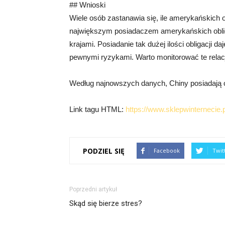
## Wnioski
Wiele osób zastanawia się, ile amerykańskich o
największym posiadaczem amerykańskich oblig
krajami. Posiadanie tak dużej ilości obligacji 
pewnymi ryzykami. Warto monitorować te relac
Według najnowszych danych, Chiny posiadają ok
Link tagu HTML:
https://www.sklepwinternecie.p
PODZIEL SIĘ
Facebook
Twit
Poprzedni artykuł
Skąd się bierze stres?