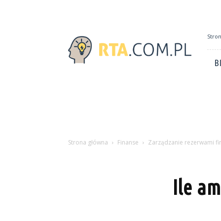
rta.com.pl
Stro
B
Strona główna
Finanse
Zarządzanie rezerwami f
Ile a