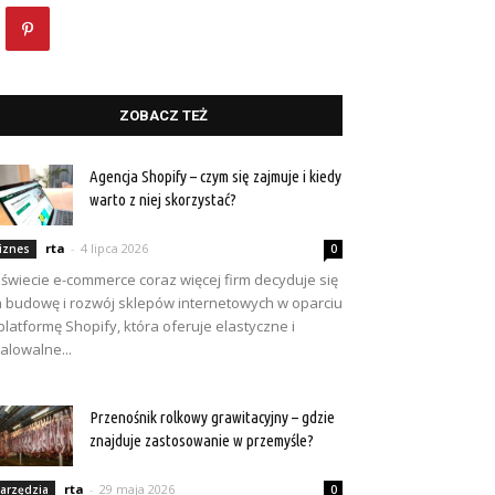
ZOBACZ TEŻ
Agencja Shopify – czym się zajmuje i kiedy
warto z niej skorzystać?
rta
-
4 lipca 2026
iznes
0
świecie e-commerce coraz więcej firm decyduje się
 budowę i rozwój sklepów internetowych w oparciu
platformę Shopify, która oferuje elastyczne i
alowalne...
Przenośnik rolkowy grawitacyjny – gdzie
znajduje zastosowanie w przemyśle?
rta
-
29 maja 2026
arzędzia
0