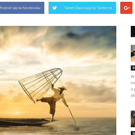
Podziel się na Facebooku
Tweet (Ćwierkaj) na Twitterze
B
W 
na
o 
sk
N