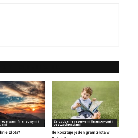
YKUŁY
WIĘCEJ OD AUTORA
 rezerwami finansowymi i
Zarządzanie rezerwami finansowymi i
iami
oszczędnościami
knie złota?
Ile kosztuje jeden gram złota w