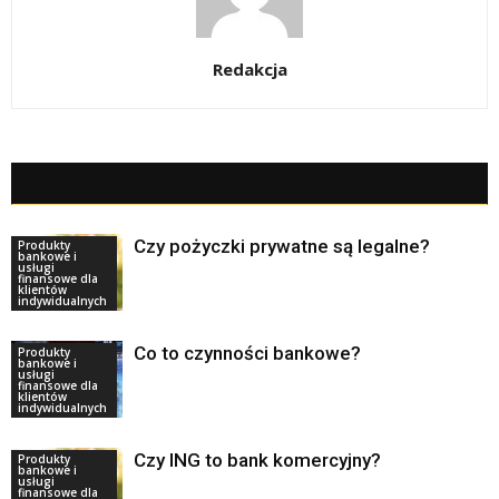
Redakcja
POWIĄZANE ARTYKUŁY
WIĘCEJ OD AUTORA
Czy pożyczki prywatne są legalne?
Produkty
bankowe i
usługi
finansowe dla
klientów
indywidualnych
Co to czynności bankowe?
Produkty
bankowe i
usługi
finansowe dla
klientów
indywidualnych
Czy ING to bank komercyjny?
Produkty
bankowe i
usługi
finansowe dla