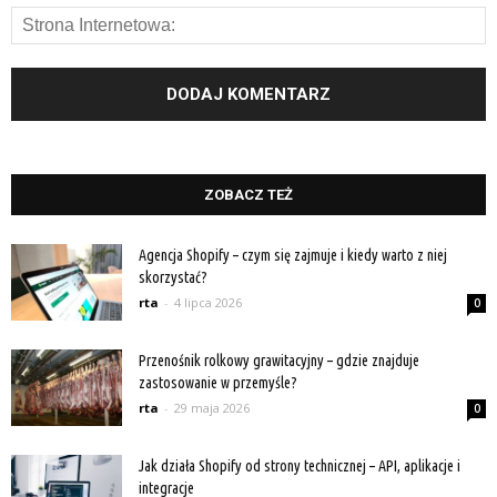
ZOBACZ TEŻ
Agencja Shopify – czym się zajmuje i kiedy warto z niej
skorzystać?
rta
-
4 lipca 2026
0
Przenośnik rolkowy grawitacyjny – gdzie znajduje
zastosowanie w przemyśle?
rta
-
29 maja 2026
0
Jak działa Shopify od strony technicznej – API, aplikacje i
integracje