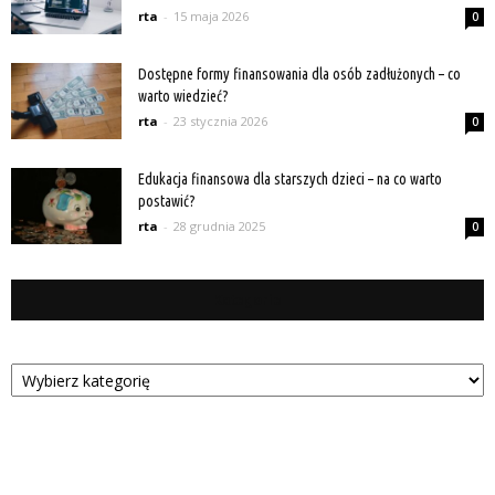
rta
-
15 maja 2026
0
Dostępne formy finansowania dla osób zadłużonych – co
warto wiedzieć?
rta
-
23 stycznia 2026
0
Edukacja finansowa dla starszych dzieci – na co warto
postawić?
rta
-
28 grudnia 2025
0
Kategorie
Kategorie