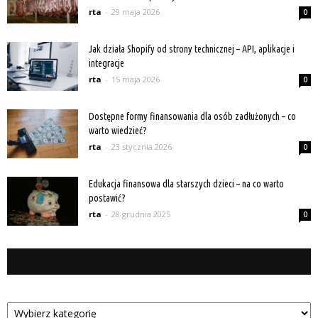
rta
-
29 maja 2026
0
Jak działa Shopify od strony technicznej – API, aplikacje i
integracje
rta
-
15 maja 2026
0
Dostępne formy finansowania dla osób zadłużonych – co
warto wiedzieć?
rta
-
23 stycznia 2026
0
Edukacja finansowa dla starszych dzieci – na co warto
postawić?
rta
-
28 grudnia 2025
0
Kategorie
Kategorie