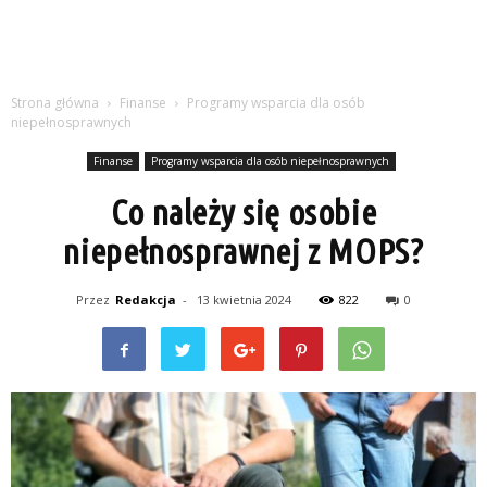
Strona główna
Finanse
Programy wsparcia dla osób
niepełnosprawnych
Finanse
Programy wsparcia dla osób niepełnosprawnych
Co należy się osobie
niepełnosprawnej z MOPS?
Przez
Redakcja
-
13 kwietnia 2024
822
0