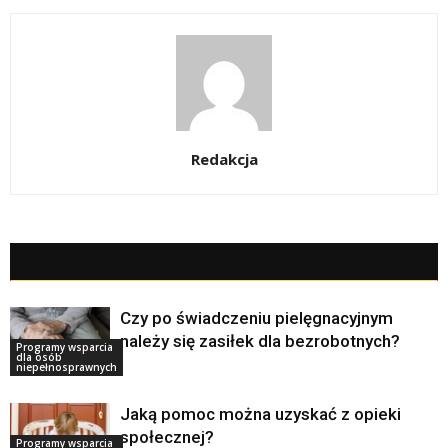
Redakcja
POWIĄZANE ARTYKUŁY
WIĘCEJ OD AUTORA
Czy po świadczeniu pielęgnacyjnym
należy się zasiłek dla bezrobotnych?
Programy wsparcia
dla osób
niepełnosprawnych
Jaką pomoc można uzyskać z opieki
społecznej?
Programy wsparcia