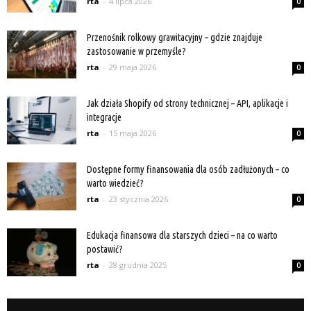
rta
-
4 lipca 2026
0
Przenośnik rolkowy grawitacyjny – gdzie znajduje
zastosowanie w przemyśle?
rta
-
29 maja 2026
0
Jak działa Shopify od strony technicznej – API, aplikacje i
integracje
rta
-
15 maja 2026
0
Dostępne formy finansowania dla osób zadłużonych – co
warto wiedzieć?
rta
-
23 stycznia 2026
0
Edukacja finansowa dla starszych dzieci – na co warto
postawić?
rta
-
28 grudnia 2025
0