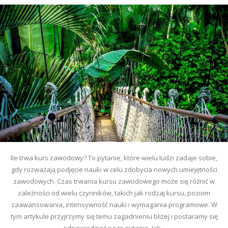
Ile trwa kurs zawodowy? To pytanie, które wielu ludzi zadaje sobie,
gdy rozważają podjęcie nauki w celu zdobycia nowych umiejętności
zawodowych. Czas trwania kursu zawodowego może się różnić w
zależności od wielu czynników, takich jak rodzaj kursu, poziom
zaawansowania, intensywność nauki i wymagania programowe. W
tym artykule przyjrzymy się temu zagadnieniu bliżej i postaramy się
odpowiedzieć na to pytanie. Jak...