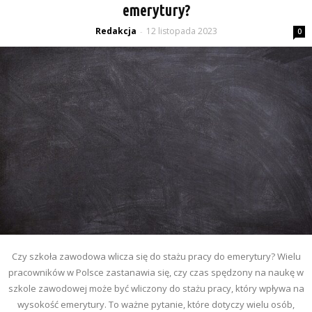
emerytury?
Redakcja
12 listopada 2023
-
0
Czy szkoła zawodowa wlicza się do stażu pracy do emerytury? Wielu
pracowników w Polsce zastanawia się, czy czas spędzony na naukę w
szkole zawodowej może być wliczony do stażu pracy, który wpływa na
wysokość emerytury. To ważne pytanie, które dotyczy wielu osób,