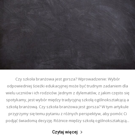
Czy szkoła branżowa jest gorsza? Wprowadzenie: Wybór
odpowiedniej ścieżki edukacyjnej może być trudnym zadaniem dla
wielu uczniów i ich rodziców. Jednym z dylematów, z jakim często się
spotykamy, jest wybór między tradycyjną szkołą ogólnokształcącą a
szkołą branżową. Czy szkoła branżowa jest gorsza? W tym artykule
przyjrzymy się temu pytaniu z różnych perspektyw, aby pomóc Ci
podjąć świadomą decyzję. Różnice między szkołą ogólnokształcącą...
Czytaj więcej