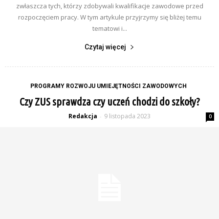
zwłaszcza tych, którzy zdobywali kwalifikacje zawodowe przed
rozpoczęciem pracy. W tym artykule przyjrzymy się bliżej temu
tematowi i...
Czytaj więcej
PROGRAMY ROZWOJU UMIEJĘTNOŚCI ZAWODOWYCH
Czy ZUS sprawdza czy uczeń chodzi do szkoły?
Redakcja
9 listopada 2023
-
0