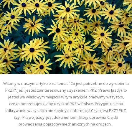
Witamy w naszym artykule na temat "Co jest potrzebne do wyrobienia
PKZ?". Jeśli jesteś zainteresowany uzyskaniem PKZ (Prawo Jazdy), to
jesteś we właściwym miejscu! W tym artykule omówimy wszystko,
czego potrzebujesz, aby uzyskać PKZ w Polsce. Przygotuj się na
odkrywanie wszystkich niezbędnych informacji! Czym jest PKZ? PKZ,
czyli Prawo Jazdy, jest dokumentem, który uprawnia Cię do
prowadzenia pojazdów mechanicznych na drogach...