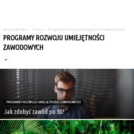
Strona główna
Praca
Programy rozwoju umiejętności zawodowych
PROGRAMY ROZWOJU UMIEJĘTNOŚCI
ZAWODOWYCH
PROGRAMY ROZWOJU UMIEJĘTNOŚCI ZAWODOWYCH
Jak zdobyć zawód po 30?