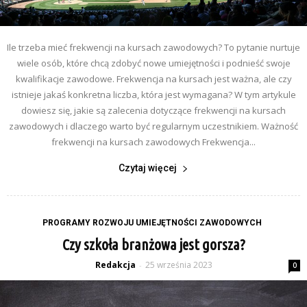
Ile trzeba mieć frekwencji na kursach zawodowych? To pytanie nurtuje
wiele osób, które chcą zdobyć nowe umiejętności i podnieść swoje
kwalifikacje zawodowe. Frekwencja na kursach jest ważna, ale czy
istnieje jakaś konkretna liczba, która jest wymagana? W tym artykule
dowiesz się, jakie są zalecenia dotyczące frekwencji na kursach
zawodowych i dlaczego warto być regularnym uczestnikiem. Ważność
frekwencji na kursach zawodowych Frekwencja...
Czytaj więcej
PROGRAMY ROZWOJU UMIEJĘTNOŚCI ZAWODOWYCH
Czy szkoła branżowa jest gorsza?
Redakcja
25 września 2023
-
0