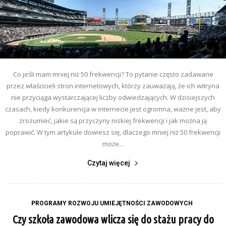
Co jeśli mam mniej niż 50 frekwencji? To pytanie często zadawane
przez właścicieli stron internetowych, którzy zauważają, że ich witryna
nie przyciąga wystarczającej liczby odwiedzających. W dzisiejszych
czasach, kiedy konkurencja w internecie jest ogromna, ważne jest, aby
zrozumieć, jakie są przyczyny niskiej frekwencji i jak można ją
poprawić. W tym artykule dowiesz się, dlaczego mniej niż 50 frekwencji
może...
Czytaj więcej
PROGRAMY ROZWOJU UMIEJĘTNOŚCI ZAWODOWYCH
Czy szkoła zawodowa wlicza się do stażu pracy do