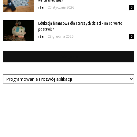
warto wiedzieć?
rta
-
23 stycznia 2026
0
Edukacja finansowa dla starszych dzieci – na co warto
postawić?
rta
-
28 grudnia 2025
0
Kategorie
Kategorie