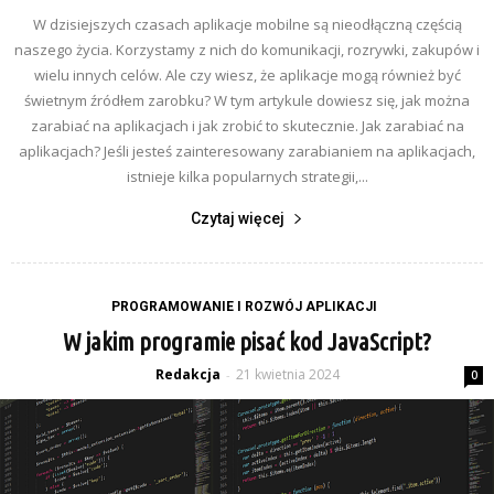
W dzisiejszych czasach aplikacje mobilne są nieodłączną częścią
naszego życia. Korzystamy z nich do komunikacji, rozrywki, zakupów i
wielu innych celów. Ale czy wiesz, że aplikacje mogą również być
świetnym źródłem zarobku? W tym artykule dowiesz się, jak można
zarabiać na aplikacjach i jak zrobić to skutecznie. Jak zarabiać na
aplikacjach? Jeśli jesteś zainteresowany zarabianiem na aplikacjach,
istnieje kilka popularnych strategii,...
Czytaj więcej
PROGRAMOWANIE I ROZWÓJ APLIKACJI
W jakim programie pisać kod JavaScript?
Redakcja
21 kwietnia 2024
-
0