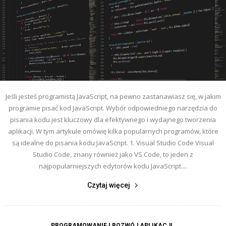
Jeśli jesteś programistą JavaScript, na pewno zastanawiasz się, w jakim
programie pisać kod JavaScript. Wybór odpowiedniego narzędzia do
pisania kodu jest kluczowy dla efektywnego i wydajnego tworzenia
aplikacji. W tym artykule omówię kilka popularnych programów, które
są idealne do pisania kodu JavaScript. 1. Visual Studio Code Visual
Studio Code, znany również jako VS Code, to jeden z
najpopularniejszych edytorów kodu JavaScript....
Czytaj więcej
PROGRAMOWANIE I ROZWÓJ APLIKACJI