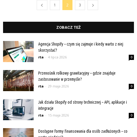
1
2
3
ZOBACZ TEŻ
Agencja Shopify – czym się zajmuje i kiedy warto z niej
skorzystać?
rta
-
4 lipca 2026
0
Przenośnik rolkowy grawitacyjny – gdzie znajduje
zastosowanie w przemyśle?
rta
-
29 maja 2026
0
Jak działa Shopify od strony technicznej – API, aplikacje i
integracje
rta
-
15 maja 2026
0
Dostępne formy finansowania dla osób zadłużonych – co