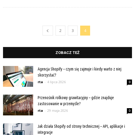
2
3
4
ZOBACZ TEŻ
Agencja Shopify – czym się zajmuje i kiedy warto z niej
skorzystać?
rta
-
4 lipca 2026
0
Przenośnik rolkowy grawitacyjny – gdzie znajduje
zastosowanie w przemyśle?
rta
-
29 maja 2026
0
Jak działa Shopify od strony technicznej – API, aplikacje i
integracje