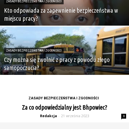
ZASADY BEZPIECZEŃSTWA I ZGODNOŚCI
Kto odpowiada za zapewnienie bezpieczeństwa w
miejscu pracy?
ZASADY BEZPIECZEŃSTWA I ZGODNOŚCI
Czy można się zwolnić z pracy z powodu złego
samopoczucia?
ZASADY BEZPIECZEŃSTWA I ZGODNOŚCI
Za co odpowiedzialny jest Bhpowiec?
Redakcja
21 września 2023
-
0