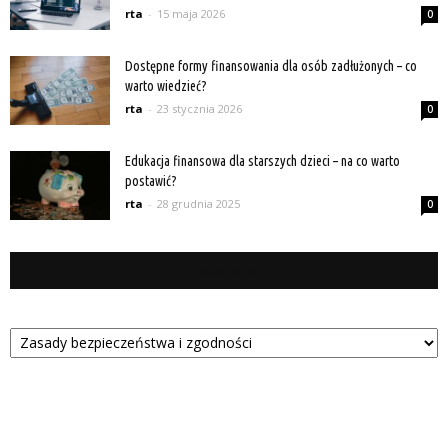
rta
-
15 maja 2026
0
Dostępne formy finansowania dla osób zadłużonych – co
warto wiedzieć?
rta
-
23 stycznia 2026
0
Edukacja finansowa dla starszych dzieci – na co warto
postawić?
rta
-
28 grudnia 2025
0
Kategorie
Kategorie